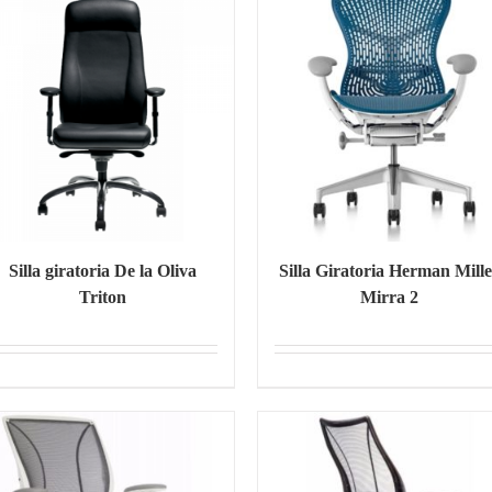
Silla giratoria De la Oliva
Silla Giratoria Herman Mill
Triton
Mirra 2