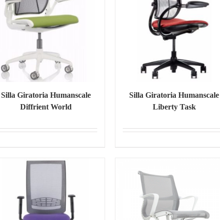
Silla Giratoria Humanscale
Silla Giratoria Humanscale
Diffrient World
Liberty Task