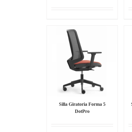
Silla Giratoria Forma 5
DotPro