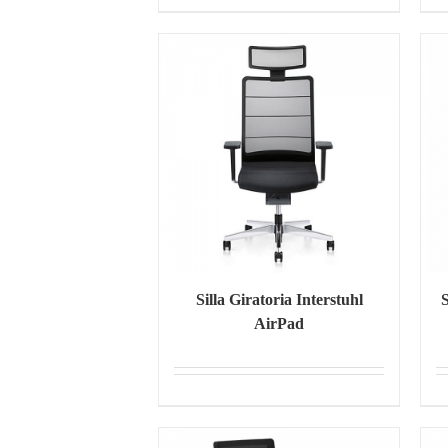
Silla Giratoria Interstuhl
S
AirPad