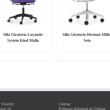
Silla Giratoria Luyando
Silla Giratoria Herman Mill
System Kind Malla
Setu
 Tenerife
Güimar
Mayo 24
Polígono Industrial de Güimar