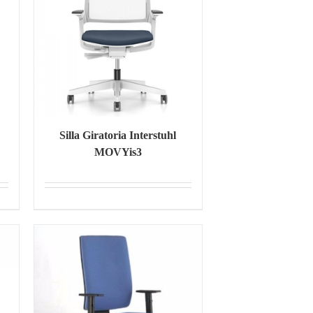
Silla Giratoria Interstuhl
MOVYis3