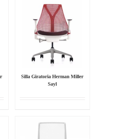
er
Silla Giratoria Herman Miller
Sayl