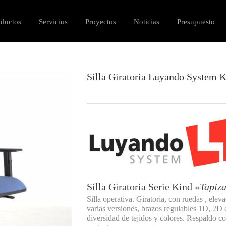
oductos
Servicios
Proyectos
Noticias
Presupuesto
Silla Giratoria Luyando System 
Silla Giratoria Serie Kind «
Tapiz
Silla operativa. Giratoria, con ruedas , el
varias versiones, brazos regulables 1D, 2D
diversidad de tejidos y colores. Respaldo c