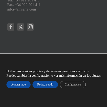
Tel. +34 922 201 477
Fax. +34 922 201 411
info@amserra.com
Utilizamos cookies propias y de terceros para fines analíticos.
Puedes cambiar la configuración o ver más información en los ajustes.
Aceptar todo
Rechazar todo
Configuración
Copyright © 2023 Arturo Martínez Serra S,L. | Todos los derechos Reservados |