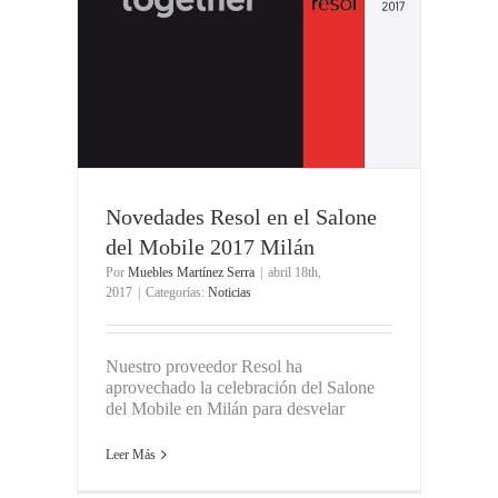
Novedades Resol en el Salone
del Mobile 2017 Milán
Por
Muebles Martínez Serra
|
abril 18th,
2017
|
Categorías:
Noticias
Nuestro proveedor Resol ha
aprovechado la celebración del Salone
del Mobile en Milán para desvelar
Leer Más