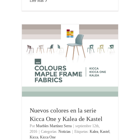
Leer Más
Nuevos colores en la serie
Kicca One y Kalea de Kastel
Por
Muebles Martínez Serra
|
septiembre 12th,
2016
|
Categorías:
Noticias
|
Etiquetas:
Kalea
,
Kastel
,
Kicca
,
Kicca One