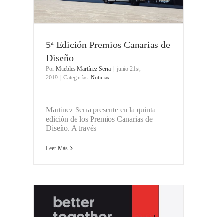
5ª Edición Premios Canarias de
Diseño
Por
Muebles Martínez Serra
|
junio 21st,
2019
|
Categorías:
Noticias
Martínez Serra presente en la quinta
edición de los Premios Canarias de
Diseño. A través
Leer Más