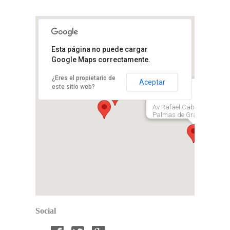
Esta página no puede cargar
Google Maps correctamente.
Avenida 3 de Mayo 24, Santa
Paseo Valle Guimar M IV, 503,
Cruz de Tenerife
¿Eres el propietario de
Aceptar
38509 Arafo, Santa Cruz de
este sitio web?
Tenerife, España
Av Rafael Cabrera, 22, La
Palmas de Gran Canaria
Social