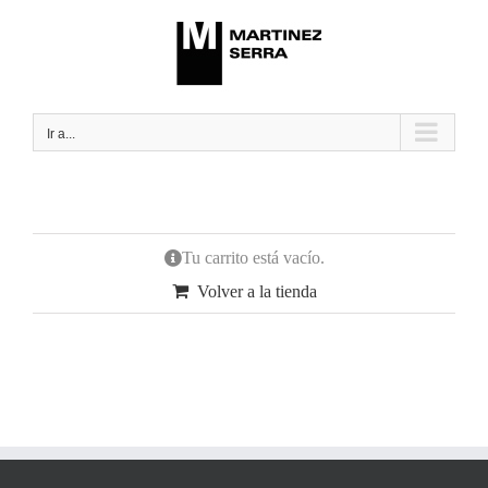
Saltar
al
contenido
Ir a...
Tu carrito está vacío.
Volver a la tienda