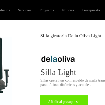
oductos
Servicios
Proyectos
Noticias
Presupuesto
Silla giratoria De la Oliva Light
Silla Light
Sillas operativas con respaldo de malla tran
para oficinas dinámicas y actuales.
Añadir al presupuesto