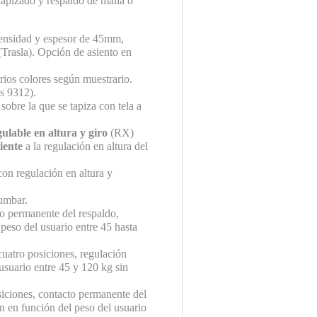
tapizado y respaldo de malla o
densidad y espesor de 45mm,
(Trasla). Opción de asiento en
rios colores según muestrario.
s 9312).
sobre la que se tapiza con tela a
gulable en altura y giro
(RX)
iente
a la regulación en altura del
on regulación en altura y
lumbar.
o permanente del respaldo,
 peso del usuario entre 45 hasta
uatro posiciones, regulación
usuario entre 45 y 120 kg sin
iciones, contacto permanente del
ón en función del peso del usuario