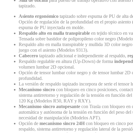
Silla de oficina
para puesto de trabajo operativo con asiento 
tapizado.
Asiento ergonómico
tapizado sobre espuma de PU de alta 
Opción de regulación de la profundidad en el propio asiento 
espuma de PU inyectada en molde.
Respaldo alto en malla transpirable
en tejido técnico en va
Tensada sobre bastidor de polipropileno color negro (Modelo
Respaldo alto en malla transpirable y mullida 3D color negro 
juego con el asiento (Modelos 9313).
Cabecero
tapizado adicional e independiente al respaldo,
re
Respaldo regulable en altura (Up-Down) de forma
independ
volumen lumbar 2D opcional.
Opción de tensor lumbar color negro y de tensor lumbar 2D c
profundidad.
La versión de respaldo tapizado incorpora de serie el tensor 
Mecanismo sincro
con bloqueo en cinco posiciones, contact
sistema antirretorno y regulación de la tensión en función del
120 Kg (Modelos R50, RAY y RXY).
Mecanismo sincro autopesante
con Trasla con bloqueo en c
automática y autónoma de la tensión en función del peso del 
necesidad de manipulación (Modelos APT).
Opción de
mecanismo sincro 24H
con bloqueo en cinco pos
respaldo, sistema antirretorno y regulación lateral de la presi