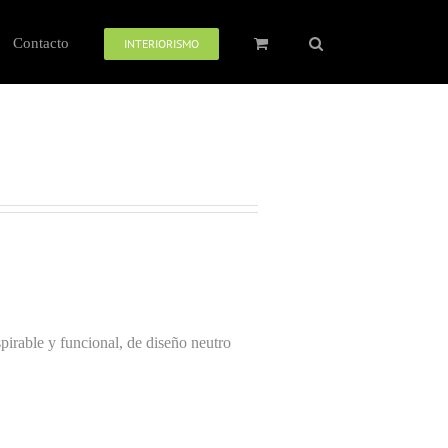
Contacto
INTERIORISMO
spirable y funcional, de diseño neutro