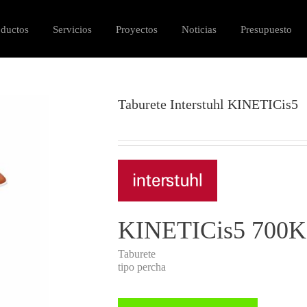
oductos
Servicios
Proyectos
Noticias
Presupuesto
Taburete Interstuhl KINETICis5
KINETICis5 700K
Taburete
tipo percha