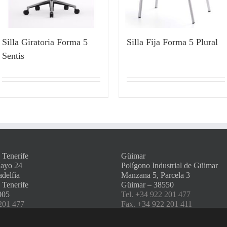
Silla Giratoria Forma 5
Silla Fija Forma 5 Plural
Sentis
 Tenerife
Güimar
Mayo 24
Polígono Industrial de Güimar
adelfia
Manzana 5, Parcela 3
 Tenerife
Güimar – 38550
005
Tel. +34 922 201 477
201 477
Fax. +34 922 201 411
 201 411
info@amserra.com
a.com