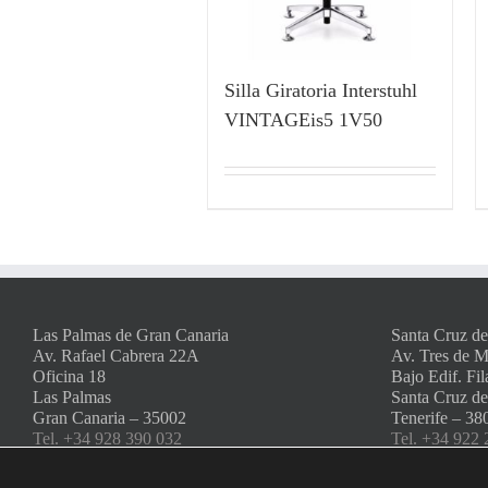
Silla Giratoria Interstuhl
VINTAGEis5 1V50
Las Palmas de Gran Canaria
Santa Cruz de
Av. Rafael Cabrera 22A
Av. Tres de 
Oficina 18
Bajo Edif. Fil
Las Palmas
Santa Cruz de
Gran Canaria – 35002
Tenerife – 38
Tel. +34 928 390 032
Tel. +34 922 
Fax. +34 928 385 226
Fax. +34 922
info@amserra.com
info@amserr