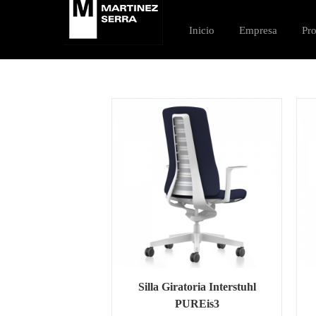
Saltar
al
Inicio
Empresa
Pr
contenido
Silla Giratoria Interstuhl
PUREis3