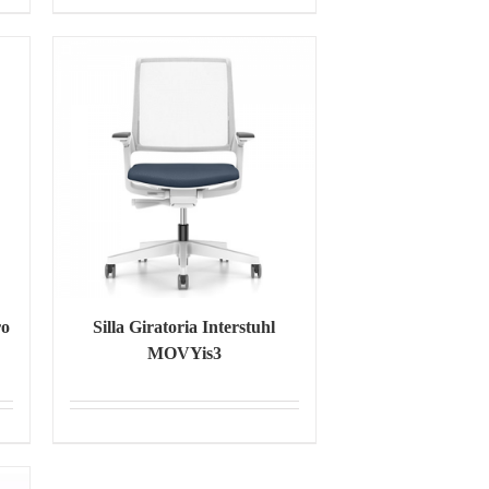
ro
Silla Giratoria Interstuhl
MOVYis3