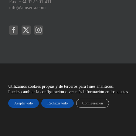
Fax. +34 922 201 411
info@amserra.com
Utilizamos cookies propias y de terceros para fines analíticos.
Puedes cambiar la configuración o ver más información en los ajustes.
Aceptar todo
Rechazar todo
Configuración
Copyright © 2023 Arturo Martínez Serra S,L. | Todos los derechos Reservados |
Aviso Legal