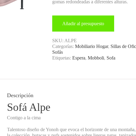
gomas redondeadas a diferentes alturas.
Añadir al presupuesto
SKU:
ALPE
Categorías:
Mobiliario Hogar
,
Sillas de Ofi
Sofás
Etiquetas:
Espera
,
Mobboli
,
Sofa
Descripción
Sofá Alpe
Contigo a la cima
Talentoso diseño de Yonoh que evoca el horizonte de una montaña,
la colección. butacas y pufs sostenidos sobre ligeras patas, tapiza