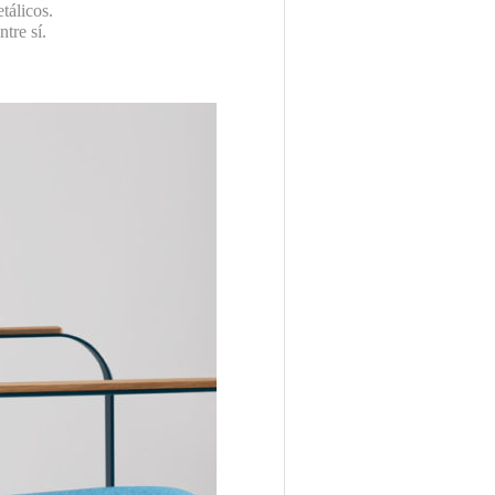
tálicos.
tre sí.