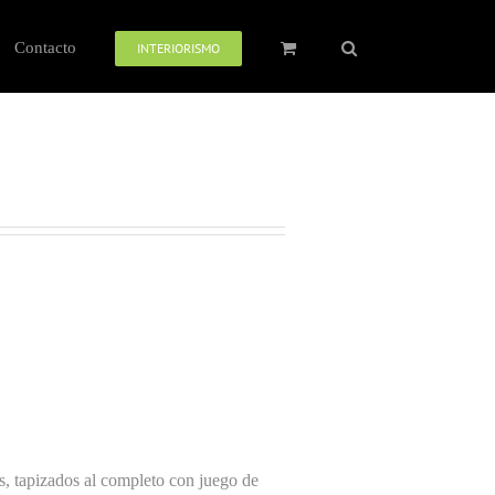
Contacto
INTERIORISMO
as, tapizados al completo con juego de