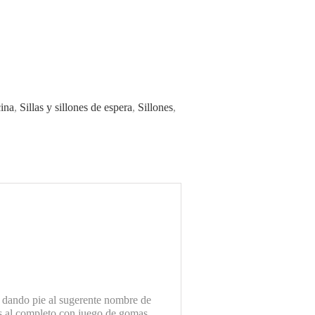
cina
,
Sillas y sillones de espera
,
Sillones
,
 dando pie al sugerente nombre de
dos al completo con juego de gomas