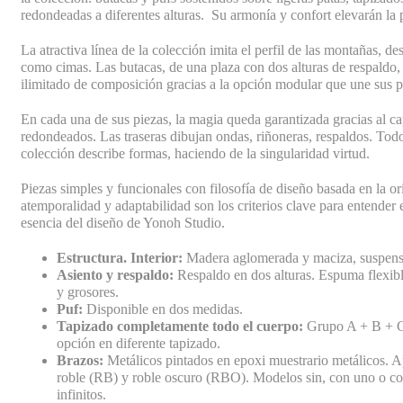
redondeadas a diferentes alturas. Su armonía y confort elevarán la 
La atractiva línea de la colección imita el perfil de las montañas, 
como cimas. Las butacas, de una plaza con dos alturas de respaldo,
ilimitado de composición gracias a la opción modular que une sus p
En cada una de sus piezas, la magia queda garantizada gracias al ca
redondeados. Las traseras dibujan ondas, riñoneras, respaldos. Tod
colección describe formas, haciendo de la singularidad virtud.
Piezas simples y funcionales con filosofía de diseño basada en la ori
atemporalidad y adaptabilidad son los criterios clave para entender e
esencia del diseño de Yonoh Studio.
Estructura. Interior:
Madera aglomerada y maciza, suspensi
Asiento y respaldo:
Respaldo en dos alturas. Espuma flexib
y grosores.
Puf:
Disponible en dos medidas.
Tapizado completamente todo el cuerpo:
Grupo A + B + C
opción en diferente tapizado.
Brazos:
Metálicos pintados en epoxi muestrario metálicos.
roble (RB) y roble oscuro (RBO). Modelos sin, con uno o co
infinitos.