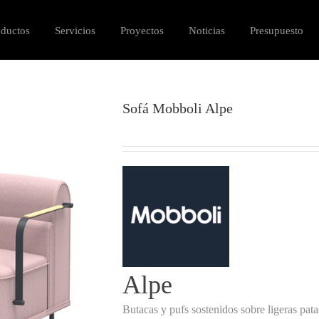
oductos
Servicios
Proyectos
Noticias
Presupuesto
Sofá Mobboli Alpe
Alpe
Butacas y pufs sostenidos sobre ligeras pat