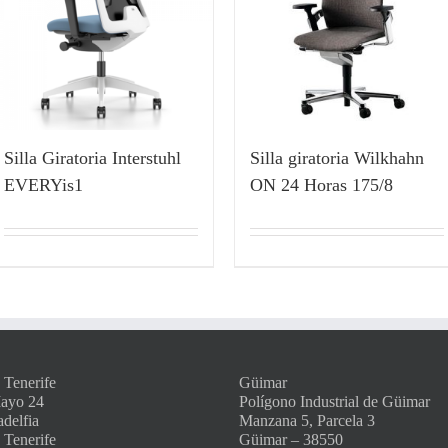
Silla Giratoria Interstuhl
Silla giratoria Wilkhahn
EVERYis1
ON 24 Horas 175/8
 Tenerife
Güimar
Mayo 24
Polígono Industrial de Güimar
adelfia
Manzana 5, Parcela 3
 Tenerife
Güimar – 38550