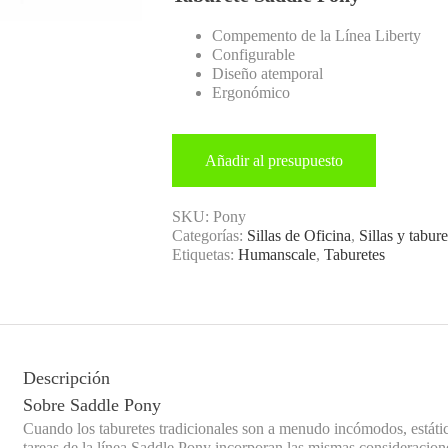
Compemento de la Línea Liberty
Configurable
Diseño atemporal
Ergonómico
Añadir al presupuesto
SKU:
Pony
Categorías:
Sillas de Oficina
,
Sillas y tabur
Etiquetas:
Humanscale
,
Taburetes
Descripción
Sobre Saddle Pony
Cuando los taburetes tradicionales son a menudo incómodos, estático
tareas de la línea Saddle Pony incorporan las mismas consideracio