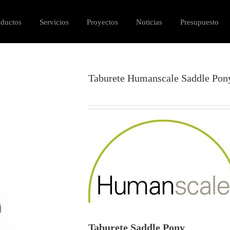
oductos
Servicios
Proyectos
Noticias
Presupuesto
Taburete Humanscale Saddle Pon
Taburete Saddle Pony