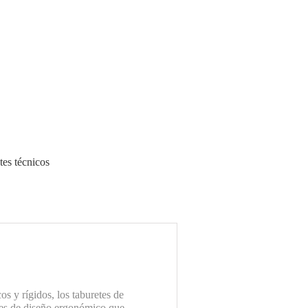
etes técnicos
s y rígidos, los taburetes de
nes de diseño ergonómico que