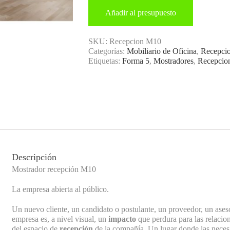
Añadir al presupuesto
SKU:
Recepcion M10
Categorías:
Mobiliario de Oficina
,
Recepci
Etiquetas:
Forma 5
,
Mostradores
,
Recepcio
Descripción
Mostrador recepción M10
La empresa abierta al público.
Un nuevo cliente, un candidato o postulante, un proveedor, un as
empresa es, a nivel visual, un
impacto
que perdura para las relacion
del espacio de
recepción
de la compañía. Un lugar donde las neces