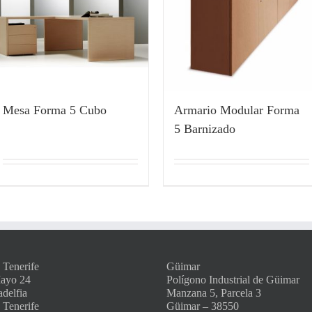
Mesa Forma 5 Cubo
Armario Modular Forma
5 Barnizado
 Tenerife
Güimar
Mayo 24
Polígono Industrial de Güimar
adelfia
Manzana 5, Parcela 3
 Tenerife
Güimar – 38550