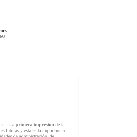
ones
nes
esor… La
primera impresión
de la
es futuras y esta es la importancia
idades de administración, de