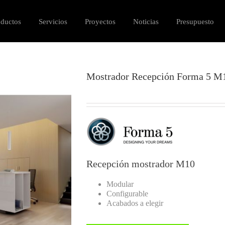
oductos
Servicios
Proyectos
Noticias
Presupuesto
Mostrador Recepción Forma 5 M
Recepción mostrador M10
Modular
Configurable
Acabados a elegir