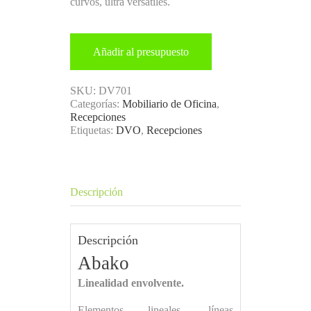
curvos, ultra versátiles.
Añadir al presupuesto
SKU:
DV701
Categorías:
Mobiliario de Oficina
,
Recepciones
Etiquetas:
DVO
,
Recepciones
Descripción
Descripción
Abako
Linealidad envolvente.
Elementos lineales, líneas