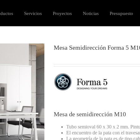
oductos
Servicios
Proyectos
Noticias
Presupuesto
Mesa Semidirección Forma 5 M1
Mesa de semidirección M10
Tubo semioval 60 x 30 x 2 mm. Pintu
El encuentro de la pata con el traves
La geometría de la pata es de tipo cab