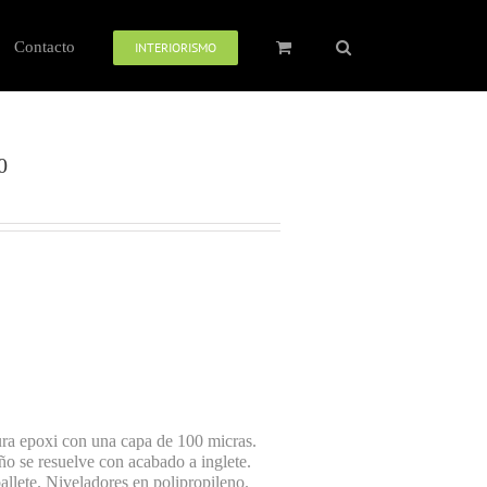
Contacto
INTERIORISMO
0
ra epoxi con una capa de 100 micras.
año se resuelve con acabado a inglete.
allete. Niveladores en polipropileno.