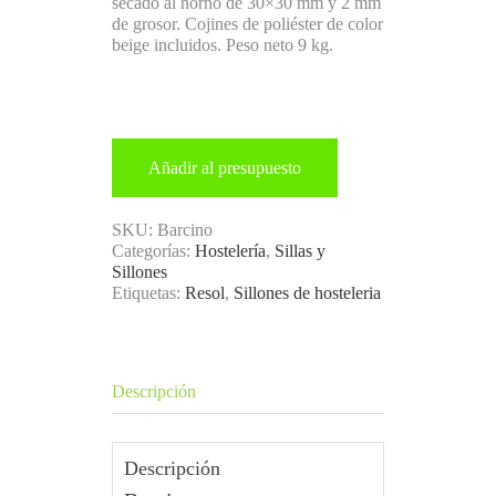
secado al horno de 30×30 mm y 2 mm
de grosor. Cojines de poliéster de color
beige incluidos. Peso neto 9 kg.
Añadir al presupuesto
SKU:
Barcino
Categorías:
Hostelería
,
Sillas y
Sillones
Etiquetas:
Resol
,
Sillones de hosteleria
Descripción
Descripción