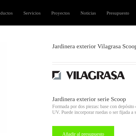
oductos
Servicios
Proyectos
Noticias
Presupuesto
Jardinera exterior Vilagrasa Scoo
Jardinera exterior serie Scoop
Formada por dos piezas: base con depósito d
UV. Puede incorporar ruedas o ser fijada a 
Añadir al presupuesto