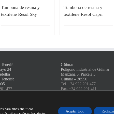
Tumbona de resina y
Tumbona de resina y
textilene Resol Sky
textilene Resol Capri
 Tenerife
Güimar
Mayo 24
Polígono Industrial de Güimar
adelfia
Manzana 5, Parcela 3
 Tenerife
Güimar – 38550
005
Tel. +34 922 201 477
201 477
Fax. +34 922 201 411
 201 411
info@amserra.com
a.com
os para fines analíticos.
Aceptar todo
Rechaza
 más información en los ajustes.