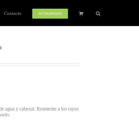
Contacto
INTERIORISMO
p
e agua y cabezal. Resistente a los rayos
suelo.