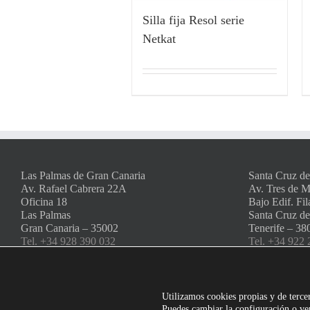
Silla fija Resol serie
Netkat
Las Palmas de Gran Canaria
Santa Cruz de
Av. Rafael Cabrera 22A
Av. Tres de 
Oficina 18
Bajo Edif. Fil
Las Palmas
Santa Cruz de
Gran Canaria – 35002
Tenerife – 38
Tel. +34 928 390 032
Tel. +34 922 
Fax. +34 928 385 226
Fax. +34 922
info@amserra.com
info@amserr
Utilizamos cookies propias y de tercer
Puedes cambiar la configuración o ver