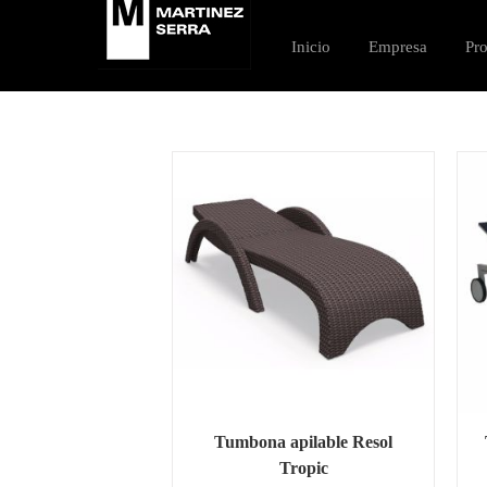
Saltar
al
Inicio
Empresa
Pr
contenido
Tumbona apilable Resol
Tropic