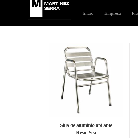
Saltar
al
Inicio
Empresa
Pr
contenido
Silla de aluminio apilable
Resol Sea