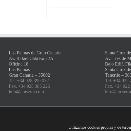
Las Palmas de Gran Canaria
Santa Cruz de
Av. Rafael Cabrera 22A
Av. Tres de 
Oficina 18
Bajo Edif. Fil
Las Palmas
Santa Cruz de
Gran Canaria – 35002
Tenerife – 38
Tel. +34 928 390 032
Tel. +34 922 
Fax. +34 928 385 226
Fax. +34 922
info@amserra.com
info@amserr
Utilizamos cookies propias y de tercer