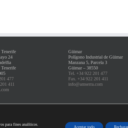
 Tenerife
Güimar
Mayo 24
Polígono Industrial de Güimar
adelfia
Manzana 5, Parcela 3
 Tenerife
Güimar – 38550
005
Tel. +34 922 201 477
201 477
Fax. +34 922 201 411
 201 411
info@amserra.com
a.com
os para fines analíticos.
Aceptar todo
Rechaza