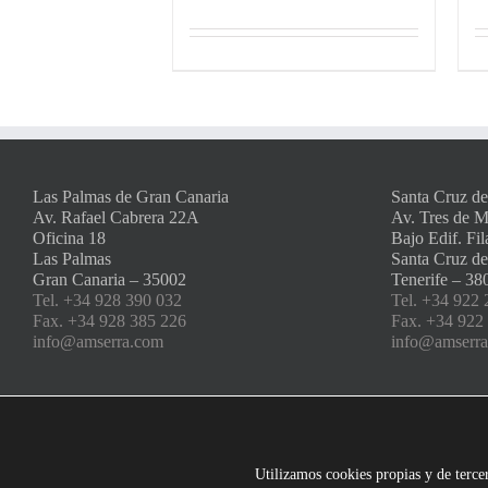
Las Palmas de Gran Canaria
Santa Cruz de
Av. Rafael Cabrera 22A
Av. Tres de 
Oficina 18
Bajo Edif. Fil
Las Palmas
Santa Cruz de
Gran Canaria – 35002
Tenerife – 38
Tel. +34 928 390 032
Tel. +34 922 
Fax. +34 928 385 226
Fax. +34 922
info@amserra.com
info@amserr
Utilizamos cookies propias y de tercer