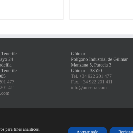
 Tenerife
Güimar
Mayo 24
Polígono Industrial de Güimar
adelfia
Manzana 5, Parcela 3
 Tenerife
Güimar – 38550
005
Tel. +34 922 201 477
201 477
Fax. +34 922 201 411
 201 411
info@amserra.com
a.com
os para fines analíticos.
Aceptar todo
Rechaza