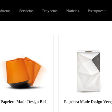
oductos
Servicios
Proyectos
Noticias
Presupuesto
Papelera Made Design Biel
Papelera Made Design Veve